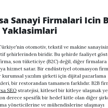
sa Sanayi Firmalari Icin 
 Yaklasimlari
Türkiye'nin otomotiv, tekstil ve makine sanayisi
if şehirlerinden biridir. Bu şehirde faaliyet gös
firma, son tüketiciye (B2C) değil, diğer firmalara
ya hizmet satar. Bir endüstriyel otomasyon firm
r kurumsal yazılım şirketi için dijital pazarlama
leri, bir restorandan tamamen farklıdır. B2B fir
rsa SEO
stratejisi, kitlesel bir kitleye ulaşmak ye
son derece spesifik bir hedef kitle olan diğer şirk
lma yöneticilerine ve mühendislerine ulaşmayı