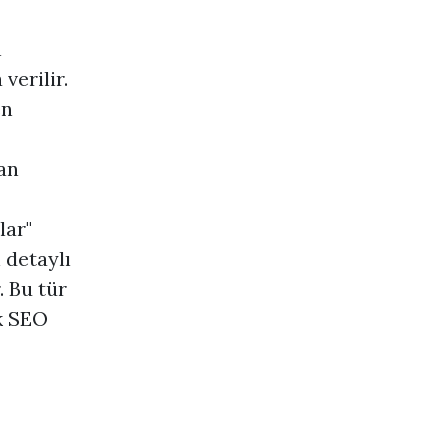
n
verilir.
en
an
lar"
 detaylı
. Bu tür
ak SEO