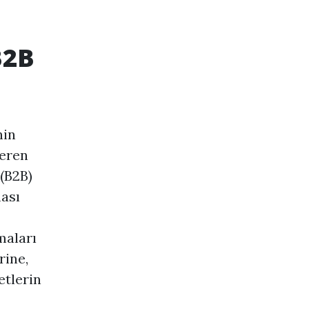
B2B
nin
teren
 (B2B)
ası
maları
rine,
etlerin