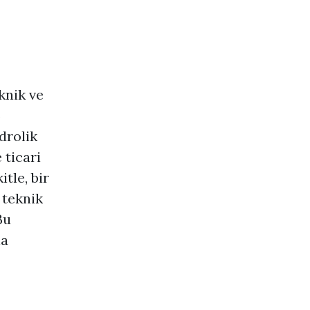
knik ve
5
drolik
 ticari
tle, bir
 teknik
Bu
na