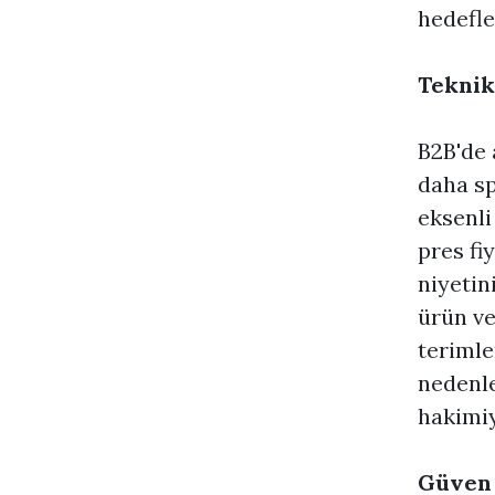
hedefle
Teknik
B2B'de 
daha spe
eksenli
pres fi
niyetin
ürün ve
terimle
nedenle
hakimiy
Güven 