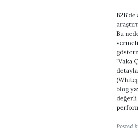
B2B'de 
araştır
Bu nede
vermeli
gösterm
"Vaka Ç
detayla
(Whitep
blog ya
değerli
perform
Posted 