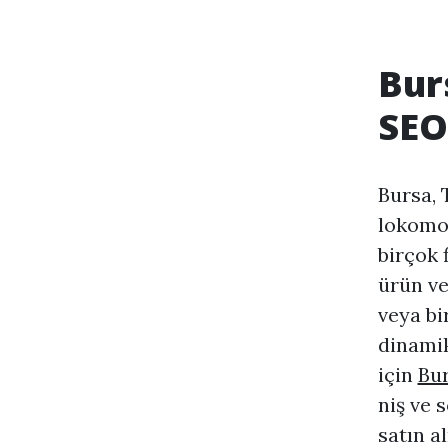
Bur
SEO
Bursa, 
lokomot
birçok 
ürün ve
veya bi
dinamik
için
Bu
niş ve 
satın a